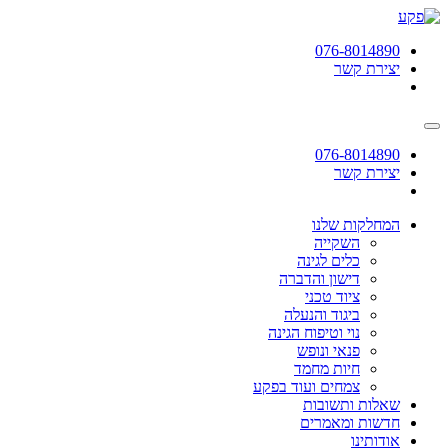
תחילתו
של
076-8014890
דף
יצירת קשר
אינטרנט,
לחץ
אנטר
כדי
לעבור
076-8014890
לאזור
יצירת קשר
תוכן
מרכזי
המחלקות שלנו
השקייה
כלים לגינה
דישון והדברה
ציוד טכני
ביגוד והנעלה
נוי וטיפוח הגינה
פנאי ונופש
חיות מחמד
צמחים ועוד בפקע
שאלות ותשובות
חדשות ומאמרים
אודותינו