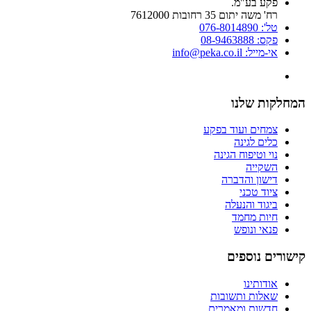
פקע בע"מ.
רח' משה יתום 35 רחובות 7612000
טל': 076-8014890
פקס: 08-9463888
אי-מייל: info@peka.co.il
המחלקות שלנו
צמחים ועוד בפקע
כלים לגינה
נוי וטיפוח הגינה
השקייה
דישון והדברה
ציוד טכני
ביגוד והנעלה
חיות מחמד
פנאי ונופש
קישורים נוספים
אודותינו
שאלות ותשובות
חדשות ומאמרים