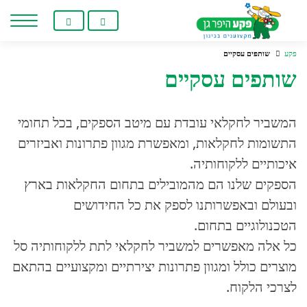
חילתו
ל
ף
פקע
שותפים עסקיים
ינטרנט,
שותפים עסקיים
חץ
נטר
די
המשביר לחקלאי עובדת עם מיטב הספקים, בכל תחומי
עבור
אזור
התשומות לחקלאות, ומאפשרת מגוון פתרונות ‏ואביזרים
וכן
איכותיים ללקוחותיה. ‏
רכזי
הספקים שלנו הם מהמובילים בתחום החקלאות בארץ
ובעולם ובאפשרותנו לספק את כל החידושים
‏הטכנולוגיים בתחום. ‏
כל אלה מאפשרים למשביר לחקלאי לתת ללקוחותיה סל
מוצרים כולל ומגוון פתרונות יצירתיים ומקצועיים ‏בהתאם
לצרכי הלקוח.‏