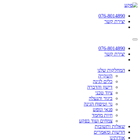
תחילתו
של
076-8014890
דף
יצירת קשר
אינטרנט,
לחץ
אנטר
כדי
לעבור
076-8014890
לאזור
יצירת קשר
תוכן
מרכזי
המחלקות שלנו
השקייה
כלים לגינה
דישון והדברה
ציוד טכני
ביגוד והנעלה
נוי וטיפוח הגינה
פנאי ונופש
חיות מחמד
צמחים ועוד בפקע
שאלות ותשובות
חדשות ומאמרים
אודותינו