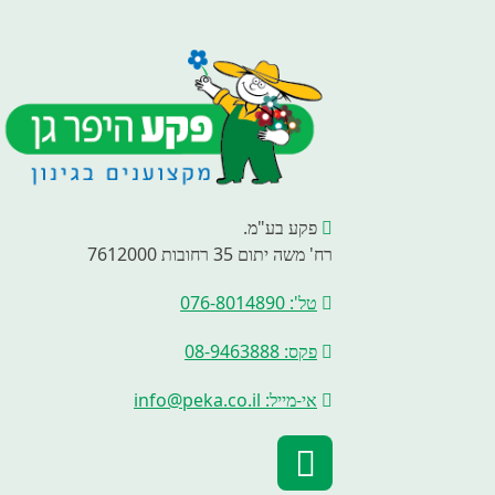
פקע בע"מ.
רח' משה יתום 35 רחובות 7612000
טל': 076-8014890
פקס: 08-9463888
אי-מייל: info@peka.co.il