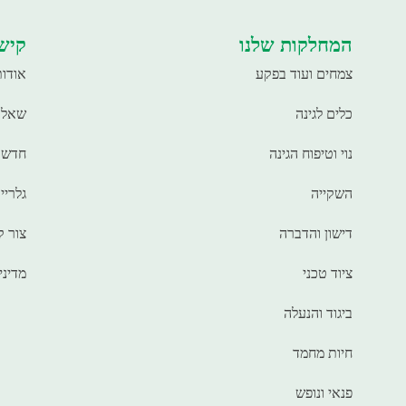
המחלקות שלנו
קישו
צמחים ועוד בפקע
אודות
כלים לגינה
שאלו
נוי וטיפוח הגינה
חדשו
השקייה
גלריי
דישון והדברה
צור 
ציוד טכני
מדיני
ביגוד והנעלה
חיות מחמד
פנאי ונופש