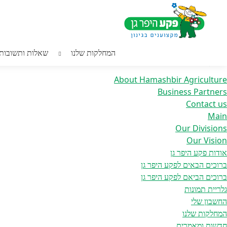
Home
/ אריזות לחקלאות
חילתו
ל
ף
יפוש:
ינטרנט,
המחלקות שלנו
שאלות ותשובות
עמודים
חץ
נטר
About Hamashbir Agriculture
די
Business Partners
עבור
Contact us
אזור
Main
וכן
Our Divisions
רכזי
Our Vision
אודות פקע היפר גן
ברוכים הבאים לפקע היפר גן
ברוכים הביאם לפקע היפר גן
גלריית תמונות
החשבון שלי
המחלקות שלנו
חדשות ומאמרים