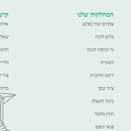
המחלקות שלנו
קישו
צמחים ועוד בפקע
אודות
כלים לגינה
שאלו
נוי וטיפוח הגינה
חדשו
השקייה
גלריי
דישון והדברה
צור 
ציוד טכני
מדיני
ביגוד והנעלה
חיות מחמד
פנאי ונופש