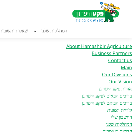
Home
/ גליידר קוטל עשבים
חילתו
ל
ף
יפוש:
ינטרנט,
המחלקות שלנו
שאלות ותשובות
עמודים
חץ
נטר
About Hamashbir Agriculture
די
Business Partners
עבור
Contact us
אזור
Main
וכן
Our Divisions
רכזי
Our Vision
אודות פקע היפר גן
ברוכים הבאים לפקע היפר גן
ברוכים הביאם לפקע היפר גן
גלריית תמונות
החשבון שלי
המחלקות שלנו
חדשות ומאמרים