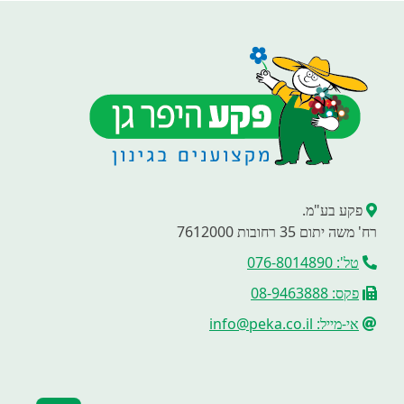
פקע בע"מ.
רח' משה יתום 35 רחובות 7612000
טל': 076-8014890
פקס: 08-9463888
אי-מייל: info@peka.co.il