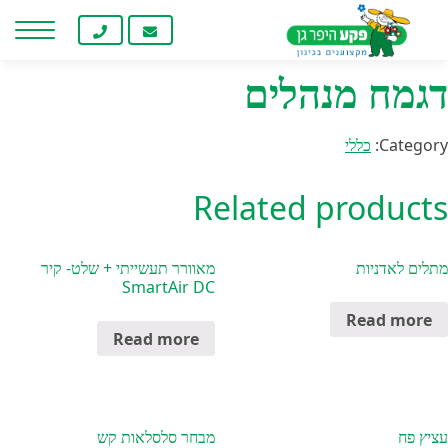
Home
/
כללי
/ דגמח מנהלים
חילתו
ל
ף
דגמח מנהלים
ינטרנט,
חץ
נטר
Category:
כללי
די
עבור
Related products
אזור
וכן
רכזי
מתלים לאדניות
מאוורר תעשייתי + שלט- קיר
SmartAir DC
Read more
Read more
עציץ פח
מבחר סלסלאות קש