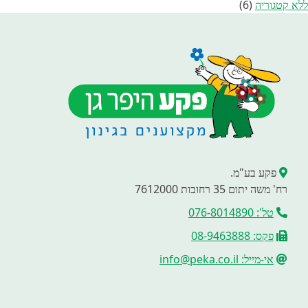
ללא קטגוריה
(6)
פקע בע"מ.
רח' משה יתום 35 רחובות 7612000
טל': 076-8014890
פקס: 08-9463888
אי-מייל: info@peka.co.il