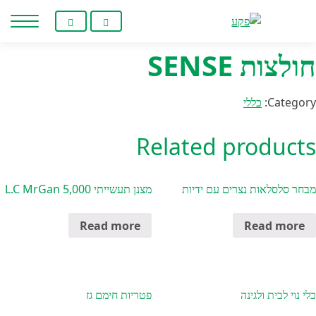
Home
/
כללי
/ חולצות SENSE
חילתו
ל
ף
חולצות SENSE
ינטרנט,
חץ
נטר
Category:
כללי
די
עבור
Related products
אזור
וכן
רכזי
מבחר סלסלאות נצרים עם ידיות
מצנן תעשייתי 5,000 L.C MrGan
Read more
Read more
כלי נוי לבית ולגינה
פטריות חימם גז