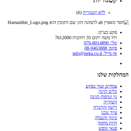
קטגוריות
ללא קטגוריה
(6)
פקע בע"מ.
רח' משה יתום 35 רחובות 7612000
טל': 076-8014890
פקס: 08-9463888
אי-מייל: info@peka.co.il
המחלקות שלנו
צמחים ועוד בפקע
כלים לגינה
נוי וטיפוח הגינה
השקייה
דישון והדברה
ציוד טכני
ביגוד והנעלה
חיות מחמד
פנאי ונופש