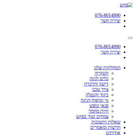
תחילתו
של
076-8014890
דף
יצירת קשר
אינטרנט,
לחץ
אנטר
כדי
לעבור
076-8014890
לאזור
יצירת קשר
תוכן
מרכזי
המחלקות שלנו
השקייה
כלים לגינה
דישון והדברה
ציוד טכני
ביגוד והנעלה
נוי וטיפוח הגינה
פנאי ונופש
חיות מחמד
צמחים ועוד בפקע
שאלות ותשובות
חדשות ומאמרים
אודותינו