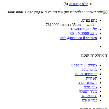
ללא קטגוריה
(6)
פקע בע"מ.
רח' משה יתום 35 רחובות 7612000
טל': 076-8014890
פקס: 08-9463888
אי-מייל: info@peka.co.il
המחלקות שלנו
צמחים ועוד בפקע
כלים לגינה
נוי וטיפוח הגינה
השקייה
דישון והדברה
ציוד טכני
ביגוד והנעלה
חיות מחמד
פנאי ונופש