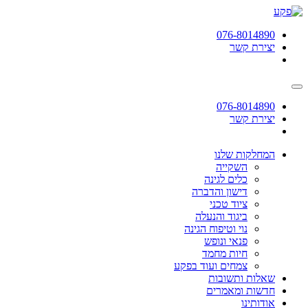
תחילתו
של
076-8014890
דף
יצירת קשר
אינטרנט,
לחץ
אנטר
כדי
לעבור
076-8014890
לאזור
יצירת קשר
תוכן
מרכזי
המחלקות שלנו
השקייה
כלים לגינה
דישון והדברה
ציוד טכני
ביגוד והנעלה
נוי וטיפוח הגינה
פנאי ונופש
חיות מחמד
צמחים ועוד בפקע
שאלות ותשובות
חדשות ומאמרים
אודותינו