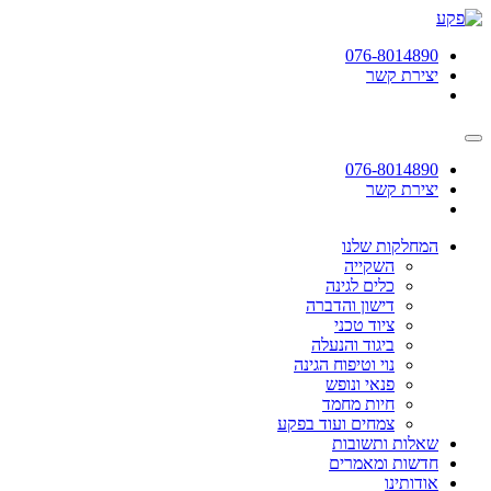
תחילתו
של
076-8014890
דף
יצירת קשר
אינטרנט,
לחץ
אנטר
כדי
לעבור
076-8014890
לאזור
יצירת קשר
תוכן
מרכזי
המחלקות שלנו
השקייה
כלים לגינה
דישון והדברה
ציוד טכני
ביגוד והנעלה
נוי וטיפוח הגינה
פנאי ונופש
חיות מחמד
צמחים ועוד בפקע
שאלות ותשובות
חדשות ומאמרים
אודותינו