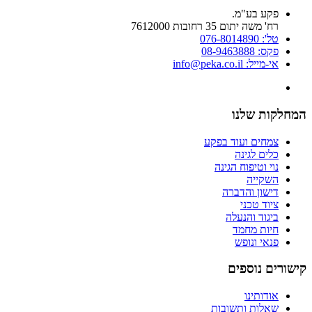
פקע בע"מ.
רח' משה יתום 35 רחובות 7612000
טל': 076-8014890
פקס: 08-9463888
אי-מייל: info@peka.co.il
המחלקות שלנו
צמחים ועוד בפקע
כלים לגינה
נוי וטיפוח הגינה
השקייה
דישון והדברה
ציוד טכני
ביגוד והנעלה
חיות מחמד
פנאי ונופש
קישורים נוספים
אודותינו
שאלות ותשובות