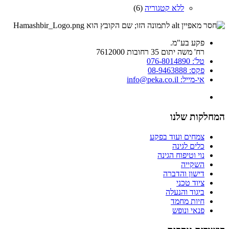
ללא קטגוריה
(6)
פקע בע"מ.
רח' משה יתום 35 רחובות 7612000
טל': 076-8014890
פקס: 08-9463888
אי-מייל: info@peka.co.il
המחלקות שלנו
צמחים ועוד בפקע
כלים לגינה
נוי וטיפוח הגינה
השקייה
דישון והדברה
ציוד טכני
ביגוד והנעלה
חיות מחמד
פנאי ונופש