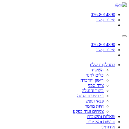
תחילתו
של
076-8014890
דף
יצירת קשר
אינטרנט,
לחץ
אנטר
כדי
לעבור
076-8014890
לאזור
יצירת קשר
תוכן
מרכזי
המחלקות שלנו
השקייה
כלים לגינה
דישון והדברה
ציוד טכני
ביגוד והנעלה
נוי וטיפוח הגינה
פנאי ונופש
חיות מחמד
צמחים ועוד בפקע
שאלות ותשובות
חדשות ומאמרים
אודותינו