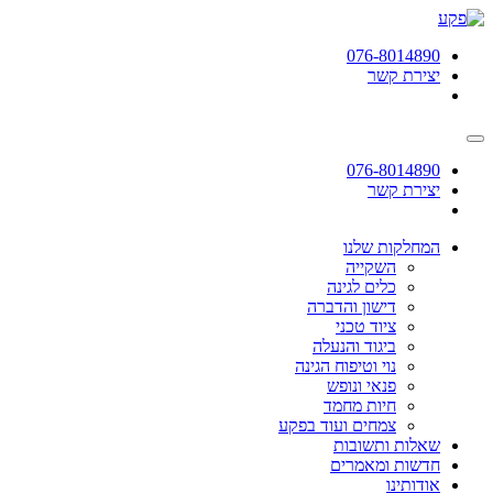
תחילתו
של
076-8014890
דף
יצירת קשר
אינטרנט,
לחץ
אנטר
כדי
לעבור
076-8014890
לאזור
יצירת קשר
תוכן
מרכזי
המחלקות שלנו
השקייה
כלים לגינה
דישון והדברה
ציוד טכני
ביגוד והנעלה
נוי וטיפוח הגינה
פנאי ונופש
חיות מחמד
צמחים ועוד בפקע
שאלות ותשובות
חדשות ומאמרים
אודותינו