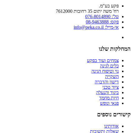
פקע בע"מ.
רח' משה יתום 35 רחובות 7612000
טל': 076-8014890
פקס: 08-9463888
אי-מייל: info@peka.co.il
המחלקות שלנו
צמחים ועוד בפקע
כלים לגינה
נוי וטיפוח הגינה
השקייה
דישון והדברה
ציוד טכני
ביגוד והנעלה
חיות מחמד
פנאי ונופש
קישורים נוספים
אודותינו
שאלות ותשובות