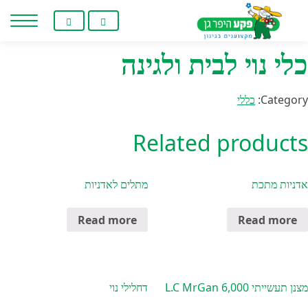
Home
/
כללי
/ כלי נוי לבית ולגינה
חילתו
ל
ף
כלי נוי לבית ולגינה
ינטרנט,
חץ
נטר
Category:
כללי
די
עבור
Related products
אזור
וכן
רכזי
אדניות מתכת
מתלים לאדניות
Read more
Read more
מצנן תעשייתי 6,000 L.C MrGan
דחלילי נוי