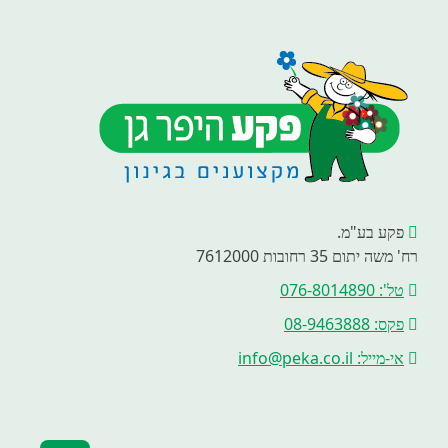
פקע בע"מ.
רח' משה יתום 35 רחובות 7612000
טל': 076-8014890
פקס: 08-9463888
אי-מייל: info@peka.co.il