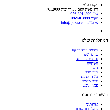
פקע בע"מ.
רח' משה יתום 35 רחובות 7612000
טל': 076-8014890
פקס: 08-9463888
אי-מייל: info@peka.co.il
המחלקות שלנו
צמחים ועוד בפקע
כלים לגינה
נוי וטיפוח הגינה
השקייה
דישון והדברה
ציוד טכני
ביגוד והנעלה
חיות מחמד
פנאי ונופש
קישורים נוספים
אודותינו
שאלות ותשובות