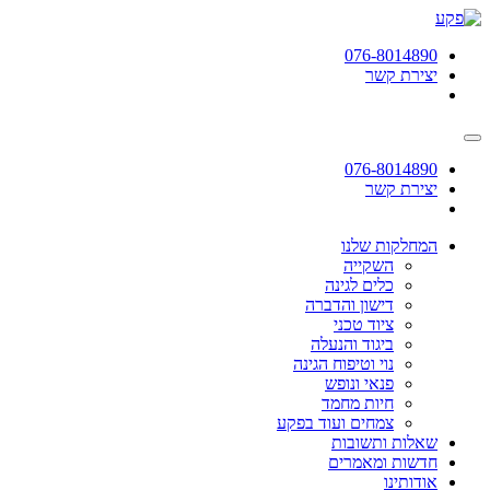
תחילתו
של
076-8014890
דף
יצירת קשר
אינטרנט,
לחץ
אנטר
כדי
לעבור
076-8014890
לאזור
יצירת קשר
תוכן
מרכזי
המחלקות שלנו
השקייה
כלים לגינה
דישון והדברה
ציוד טכני
ביגוד והנעלה
נוי וטיפוח הגינה
פנאי ונופש
חיות מחמד
צמחים ועוד בפקע
שאלות ותשובות
חדשות ומאמרים
אודותינו