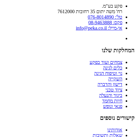
פקע בע"מ.
רח' משה יתום 35 רחובות 7612000
טל': 076-8014890
פקס: 08-9463888
אי-מייל: info@peka.co.il
המחלקות שלנו
צמחים ועוד בפקע
כלים לגינה
נוי וטיפוח הגינה
השקייה
דישון והדברה
ציוד טכני
ביגוד והנעלה
חיות מחמד
פנאי ונופש
קישורים נוספים
אודותינו
שאלות ותשובות