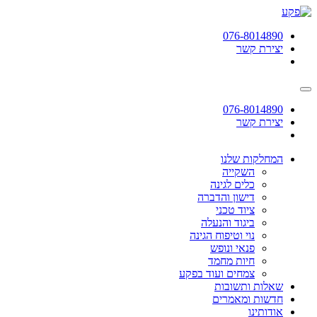
תחילתו
של
076-8014890
דף
יצירת קשר
אינטרנט,
לחץ
אנטר
כדי
לעבור
076-8014890
לאזור
יצירת קשר
תוכן
מרכזי
המחלקות שלנו
השקייה
כלים לגינה
דישון והדברה
ציוד טכני
ביגוד והנעלה
נוי וטיפוח הגינה
פנאי ונופש
חיות מחמד
צמחים ועוד בפקע
שאלות ותשובות
חדשות ומאמרים
אודותינו