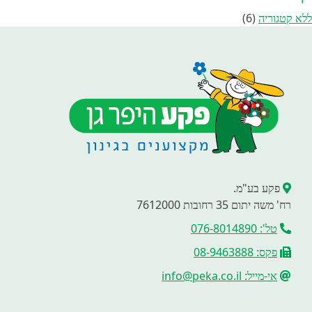
ללא קטגוריה
(6)
פקע בע"מ.
רח' משה יתום 35 רחובות 7612000
טל': 076-8014890
פקס: 08-9463888
אי-מייל: info@peka.co.il