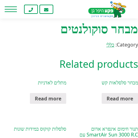
Home
/
כללי
/ מבחר סוקולנטים
חילתו
ל
ף
מבחר סוקולנטים
ינטרנט,
חץ
נטר
Category:
כללי
די
עבור
Related products
אזור
וכן
רכזי
מבחר סלסלאות קש
מתלים לאדניות
Read more
Read more
תנור חימום אינפרא אדום
סלסלות קוקוס במידות שונות
SmartAir Sun 3000 R.C עם