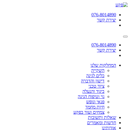
תחילתו
של
076-8014890
דף
יצירת קשר
אינטרנט,
לחץ
אנטר
כדי
לעבור
076-8014890
לאזור
יצירת קשר
תוכן
מרכזי
המחלקות שלנו
השקייה
כלים לגינה
דישון והדברה
ציוד טכני
ביגוד והנעלה
נוי וטיפוח הגינה
פנאי ונופש
חיות מחמד
צמחים ועוד בפקע
שאלות ותשובות
חדשות ומאמרים
אודותינו