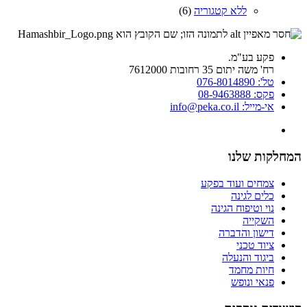
ללא קטגוריה
(6)
פקע בע"מ.
רח' משה יתום 35 רחובות 7612000
טל': 076-8014890
פקס: 08-9463888
אי-מייל: info@peka.co.il
המחלקות שלנו
צמחים ועוד בפקע
כלים לגינה
נוי וטיפוח הגינה
השקייה
דישון והדברה
ציוד טכני
ביגוד והנעלה
חיות מחמד
פנאי ונופש