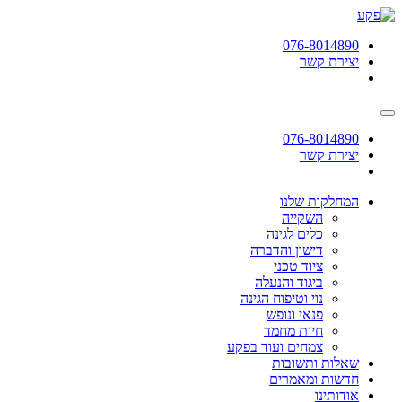
תחילתו
של
076-8014890
דף
יצירת קשר
אינטרנט,
לחץ
אנטר
כדי
לעבור
076-8014890
לאזור
יצירת קשר
תוכן
מרכזי
המחלקות שלנו
השקייה
כלים לגינה
דישון והדברה
ציוד טכני
ביגוד והנעלה
נוי וטיפוח הגינה
פנאי ונופש
חיות מחמד
צמחים ועוד בפקע
שאלות ותשובות
חדשות ומאמרים
אודותינו