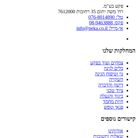
פקע בע"מ.
רח' משה יתום 35 רחובות 7612000
טל': 076-8014890
פקס: 08-9463888
אי-מייל: info@peka.co.il
המחלקות שלנו
צמחים ועוד בפקע
כלים לגינה
נוי וטיפוח הגינה
השקייה
דישון והדברה
ציוד טכני
ביגוד והנעלה
חיות מחמד
פנאי ונופש
קישורים נוספים
אודותינו
שאלות ותשובות