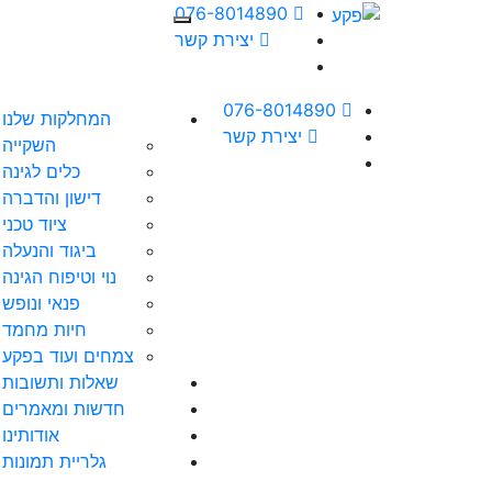
חילתו
076-8014890
ל
יצירת קשר
ף
ינטרנט,
076-8014890
חץ
המחלקות שלנו
יצירת קשר
נטר
השקייה
די
כלים לגינה
עבור
דישון והדברה
אזור
ציוד טכני
וכן
ביגוד והנעלה
רכזי
נוי וטיפוח הגינה
פנאי ונופש
חיות מחמד
צמחים ועוד בפקע
שאלות ותשובות
חדשות ומאמרים
אודותינו
גלריית תמונות