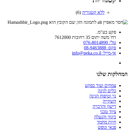
קטגוריות
ללא קטגוריה
(6)
פקע בע"מ.
רח' משה יתום 35 רחובות 7612000
טל': 076-8014890
פקס: 08-9463888
אי-מייל: info@peka.co.il
המחלקות שלנו
צמחים ועוד בפקע
כלים לגינה
נוי וטיפוח הגינה
השקייה
דישון והדברה
ציוד טכני
ביגוד והנעלה
חיות מחמד
פנאי ונופש