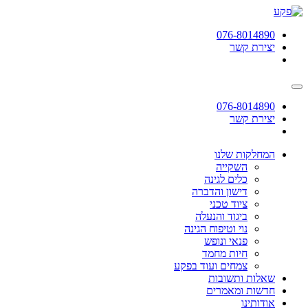
תחילתו
של
076-8014890
דף
יצירת קשר
אינטרנט,
לחץ
אנטר
כדי
לעבור
076-8014890
לאזור
יצירת קשר
תוכן
מרכזי
המחלקות שלנו
השקייה
כלים לגינה
דישון והדברה
ציוד טכני
ביגוד והנעלה
נוי וטיפוח הגינה
פנאי ונופש
חיות מחמד
צמחים ועוד בפקע
שאלות ותשובות
חדשות ומאמרים
אודותינו