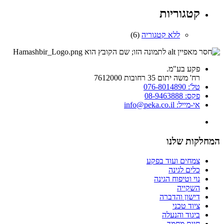
קטגוריות
ללא קטגוריה
(6)
פקע בע"מ.
רח' משה יתום 35 רחובות 7612000
טל': 076-8014890
פקס: 08-9463888
אי-מייל: info@peka.co.il
המחלקות שלנו
צמחים ועוד בפקע
כלים לגינה
נוי וטיפוח הגינה
השקייה
דישון והדברה
ציוד טכני
ביגוד והנעלה
חיות מחמד