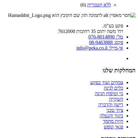
ללא קטגוריה
(6)
פקע בע"מ.
רח' משה יתום 35 רחובות 7612000
טל': 076-8014890
פקס: 08-9463888
אי-מייל: info@peka.co.il
המחלקות שלנו
צמחים ועוד בפקע
כלים לגינה
נוי וטיפוח הגינה
השקייה
דישון והדברה
ציוד טכני
ביגוד והנעלה
חיות מחמד
פנאי ונופש