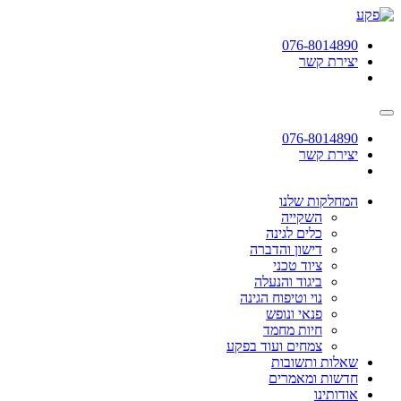
תחילתו
של
076-8014890
דף
יצירת קשר
אינטרנט,
לחץ
אנטר
כדי
לעבור
076-8014890
לאזור
יצירת קשר
תוכן
מרכזי
המחלקות שלנו
השקייה
כלים לגינה
דישון והדברה
ציוד טכני
ביגוד והנעלה
נוי וטיפוח הגינה
פנאי ונופש
חיות מחמד
צמחים ועוד בפקע
שאלות ותשובות
חדשות ומאמרים
אודותינו