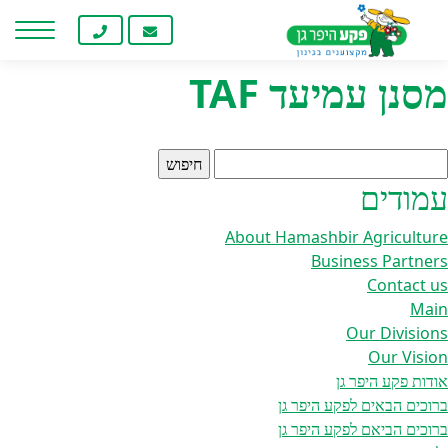
Home
/ מסנן עמיעד TAF
חילתו
ל
ף
מסנן עמיעד TAF
ינטרנט,
חץ
נטר
די
יפוש:
עבור
עמודים
אזור
וכן
About Hamashbir Agriculture
רכזי
Business Partners
Contact us
Main
Our Divisions
Our Vision
אודות פקע היפר גן
ברוכים הבאים לפקע היפר גן
ברוכים הביאם לפקע היפר גן