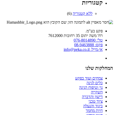
קטגוריות
ללא קטגוריה
(6)
פקע בע"מ.
רח' משה יתום 35 רחובות 7612000
טל': 076-8014890
פקס: 08-9463888
אי-מייל: info@peka.co.il
המחלקות שלנו
צמחים ועוד בפקע
כלים לגינה
נוי וטיפוח הגינה
השקייה
דישון והדברה
ציוד טכני
ביגוד והנעלה
חיות מחמד