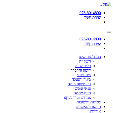
תחילתו
של
076-8014890
דף
יצירת קשר
אינטרנט,
לחץ
אנטר
כדי
לעבור
076-8014890
לאזור
יצירת קשר
תוכן
מרכזי
המחלקות שלנו
השקייה
כלים לגינה
דישון והדברה
ציוד טכני
ביגוד והנעלה
נוי וטיפוח הגינה
פנאי ונופש
חיות מחמד
צמחים ועוד בפקע
שאלות ותשובות
חדשות ומאמרים
אודותינו