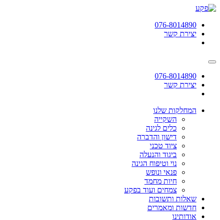
תחילתו
של
076-8014890
דף
יצירת קשר
אינטרנט,
לחץ
אנטר
כדי
לעבור
076-8014890
לאזור
יצירת קשר
תוכן
מרכזי
המחלקות שלנו
השקייה
כלים לגינה
דישון והדברה
ציוד טכני
ביגוד והנעלה
נוי וטיפוח הגינה
פנאי ונופש
חיות מחמד
צמחים ועוד בפקע
שאלות ותשובות
חדשות ומאמרים
אודותינו