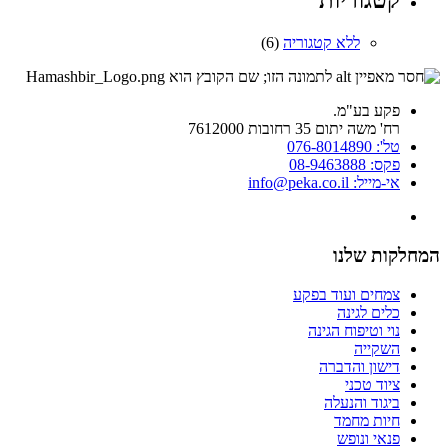
קטגוריות
ללא קטגוריה
(6)
פקע בע"מ.
רח' משה יתום 35 רחובות 7612000
טל': 076-8014890
פקס: 08-9463888
אי-מייל: info@peka.co.il
המחלקות שלנו
צמחים ועוד בפקע
כלים לגינה
נוי וטיפוח הגינה
השקייה
דישון והדברה
ציוד טכני
ביגוד והנעלה
חיות מחמד
פנאי ונופש