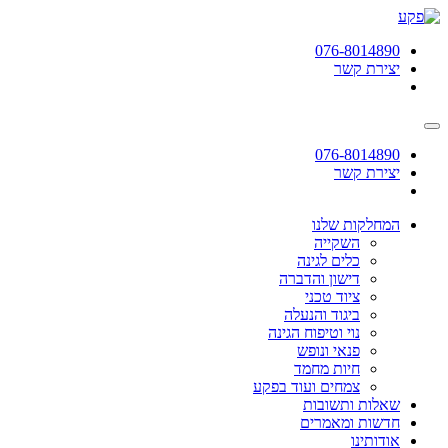
תחילתו
של
076-8014890
דף
יצירת קשר
אינטרנט,
לחץ
אנטר
כדי
לעבור
076-8014890
לאזור
יצירת קשר
תוכן
מרכזי
המחלקות שלנו
השקייה
כלים לגינה
דישון והדברה
ציוד טכני
ביגוד והנעלה
נוי וטיפוח הגינה
פנאי ונופש
חיות מחמד
צמחים ועוד בפקע
שאלות ותשובות
חדשות ומאמרים
אודותינו