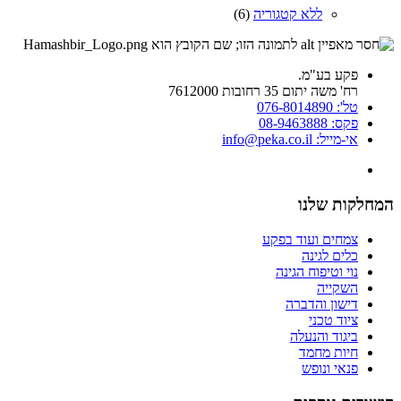
ללא קטגוריה
(6)
פקע בע"מ.
רח' משה יתום 35 רחובות 7612000
טל': 076-8014890
פקס: 08-9463888
אי-מייל: info@peka.co.il
המחלקות שלנו
צמחים ועוד בפקע
כלים לגינה
נוי וטיפוח הגינה
השקייה
דישון והדברה
ציוד טכני
ביגוד והנעלה
חיות מחמד
פנאי ונופש