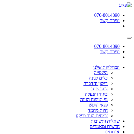
תחילתו
של
076-8014890
דף
יצירת קשר
אינטרנט,
לחץ
אנטר
כדי
לעבור
076-8014890
לאזור
יצירת קשר
תוכן
מרכזי
המחלקות שלנו
השקייה
כלים לגינה
דישון והדברה
ציוד טכני
ביגוד והנעלה
נוי וטיפוח הגינה
פנאי ונופש
חיות מחמד
צמחים ועוד בפקע
שאלות ותשובות
חדשות ומאמרים
אודותינו