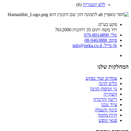
ללא קטגוריה
(6)
פקע בע"מ.
רח' משה יתום 35 רחובות 7612000
טל': 076-8014890
פקס: 08-9463888
אי-מייל: info@peka.co.il
המחלקות שלנו
צמחים ועוד בפקע
כלים לגינה
נוי וטיפוח הגינה
השקייה
דישון והדברה
ציוד טכני
ביגוד והנעלה
חיות מחמד
פנאי ונופש