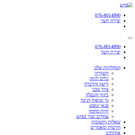
תחילתו
של
076-8014890
דף
יצירת קשר
אינטרנט,
לחץ
אנטר
כדי
לעבור
076-8014890
לאזור
יצירת קשר
תוכן
מרכזי
המחלקות שלנו
השקייה
כלים לגינה
דישון והדברה
ציוד טכני
ביגוד והנעלה
נוי וטיפוח הגינה
פנאי ונופש
חיות מחמד
צמחים ועוד בפקע
שאלות ותשובות
חדשות ומאמרים
אודותינו