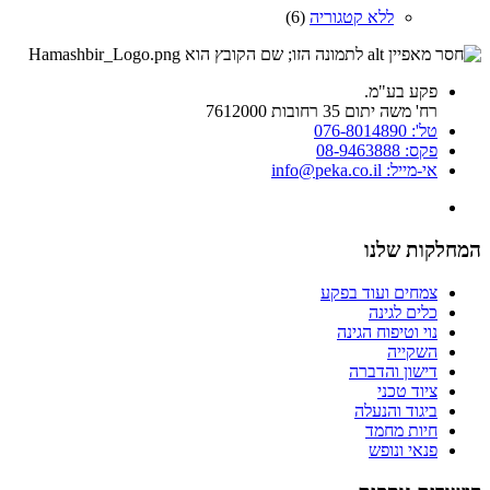
ללא קטגוריה
(6)
פקע בע"מ.
רח' משה יתום 35 רחובות 7612000
טל': 076-8014890
פקס: 08-9463888
אי-מייל: info@peka.co.il
המחלקות שלנו
צמחים ועוד בפקע
כלים לגינה
נוי וטיפוח הגינה
השקייה
דישון והדברה
ציוד טכני
ביגוד והנעלה
חיות מחמד
פנאי ונופש