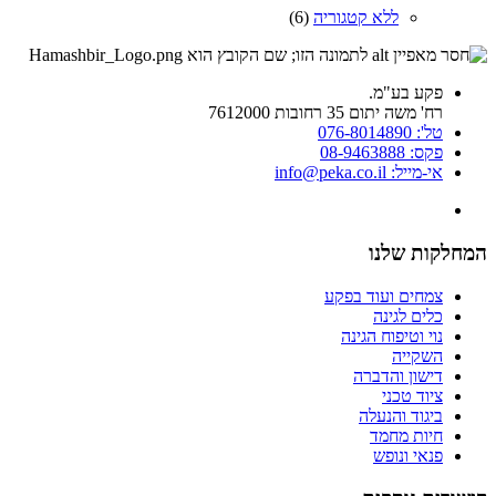
ללא קטגוריה
(6)
פקע בע"מ.
רח' משה יתום 35 רחובות 7612000
טל': 076-8014890
פקס: 08-9463888
אי-מייל: info@peka.co.il
המחלקות שלנו
צמחים ועוד בפקע
כלים לגינה
נוי וטיפוח הגינה
השקייה
דישון והדברה
ציוד טכני
ביגוד והנעלה
חיות מחמד
פנאי ונופש