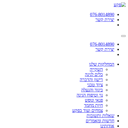
תחילתו
של
076-8014890
דף
יצירת קשר
אינטרנט,
לחץ
אנטר
כדי
לעבור
076-8014890
לאזור
יצירת קשר
תוכן
מרכזי
המחלקות שלנו
השקייה
כלים לגינה
דישון והדברה
ציוד טכני
ביגוד והנעלה
נוי וטיפוח הגינה
פנאי ונופש
חיות מחמד
צמחים ועוד בפקע
שאלות ותשובות
חדשות ומאמרים
אודותינו