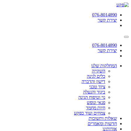
תחילתו
של
076-8014890
דף
יצירת קשר
אינטרנט,
לחץ
אנטר
כדי
לעבור
076-8014890
לאזור
יצירת קשר
תוכן
מרכזי
המחלקות שלנו
השקייה
כלים לגינה
דישון והדברה
ציוד טכני
ביגוד והנעלה
נוי וטיפוח הגינה
פנאי ונופש
חיות מחמד
צמחים ועוד בפקע
שאלות ותשובות
חדשות ומאמרים
אודותינו