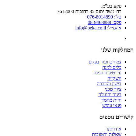
פקע בע"מ.
רח' משה יתום 35 רחובות 7612000
טל': 076-8014890
פקס: 08-9463888
אי-מייל: info@peka.co.il
המחלקות שלנו
צמחים ועוד בפקע
כלים לגינה
נוי וטיפוח הגינה
השקייה
דישון והדברה
ציוד טכני
ביגוד והנעלה
חיות מחמד
פנאי ונופש
קישורים נוספים
אודותינו
שאלות ותשובות