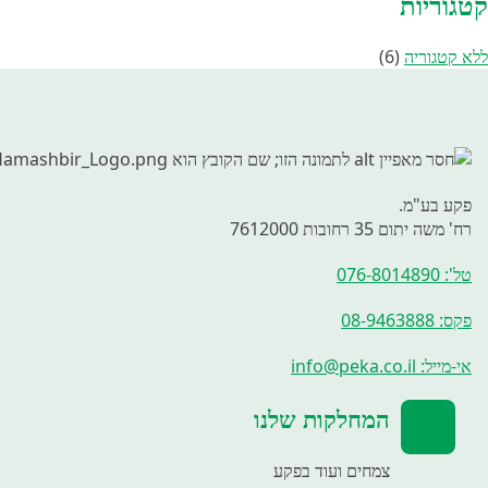
קטגוריות
ללא קטגוריה
(6)
פקע בע"מ.
רח' משה יתום 35 רחובות 7612000
טל': 076-8014890
פקס: 08-9463888
אי-מייל: info@peka.co.il
המחלקות שלנו
צמחים ועוד בפקע