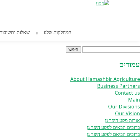
חילתו
Home
/ מקטפת קומבי גדולה מפלדת אל חלד תבור
ל
ף
ינטרנט,
חץ
מקטפת קומבי גדולה מפלדת אל חלד ת
נטר
המחלקות שלנו
שאלות ותשובות
די
עבור
אזור
יפוש:
וכן
רכזי
עמודים
About Hamashbir Agriculture
Business Partners
Contact us
Main
Our Divisions
Our Vision
אודות פקע היפר גן
ברוכים הבאים לפקע היפר גן
ברוכים הביאם לפקע היפר גן