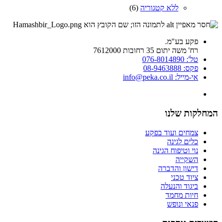
ללא קטגוריה
(6)
פקע בע"מ.
רח' משה יתום 35 רחובות 7612000
טל': 076-8014890
פקס: 08-9463888
אי-מייל: info@peka.co.il
המחלקות שלנו
צמחים ועוד בפקע
כלים לגינה
נוי וטיפוח הגינה
השקייה
דישון והדברה
ציוד טכני
ביגוד והנעלה
חיות מחמד
פנאי ונופש