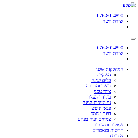
תחילתו
של
076-8014890
דף
יצירת קשר
אינטרנט,
לחץ
אנטר
כדי
לעבור
076-8014890
לאזור
יצירת קשר
תוכן
מרכזי
המחלקות שלנו
השקייה
כלים לגינה
דישון והדברה
ציוד טכני
ביגוד והנעלה
נוי וטיפוח הגינה
פנאי ונופש
חיות מחמד
צמחים ועוד בפקע
שאלות ותשובות
חדשות ומאמרים
אודותינו