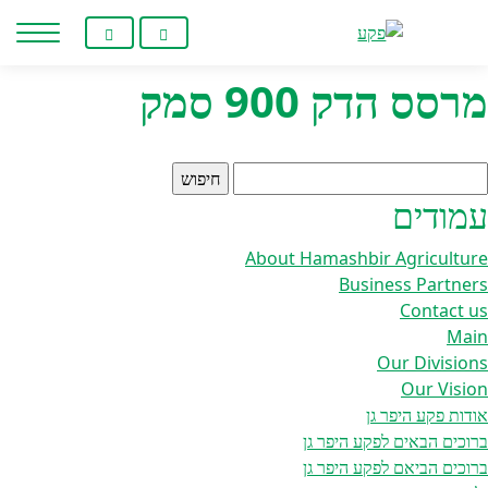
Home
/ מרסס הדק 900 סמק
חילתו
ל
ף
מרסס הדק 900 סמק
ינטרנט,
חץ
נטר
די
יפוש:
עבור
עמודים
אזור
וכן
About Hamashbir Agriculture
רכזי
Business Partners
Contact us
Main
Our Divisions
Our Vision
אודות פקע היפר גן
ברוכים הבאים לפקע היפר גן
ברוכים הביאם לפקע היפר גן