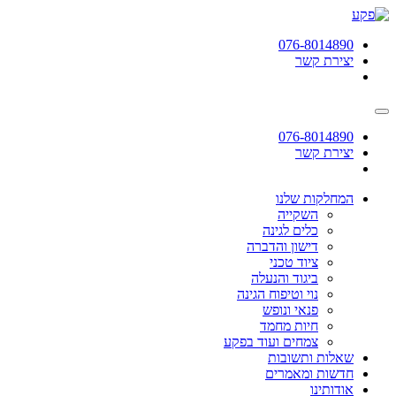
תחילתו
של
076-8014890
דף
יצירת קשר
אינטרנט,
לחץ
אנטר
כדי
לעבור
076-8014890
לאזור
יצירת קשר
תוכן
מרכזי
המחלקות שלנו
השקייה
כלים לגינה
דישון והדברה
ציוד טכני
ביגוד והנעלה
נוי וטיפוח הגינה
פנאי ונופש
חיות מחמד
צמחים ועוד בפקע
שאלות ותשובות
חדשות ומאמרים
אודותינו