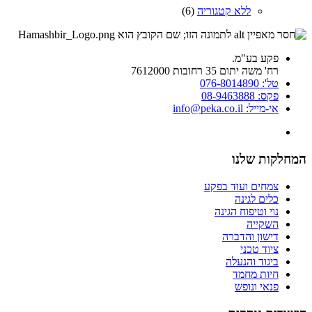
ללא קטגוריה
(6)
פקע בע"מ.
רח' משה יתום 35 רחובות 7612000
טל': 076-8014890
פקס: 08-9463888
אי-מייל: info@peka.co.il
המחלקות שלנו
צמחים ועוד בפקע
כלים לגינה
נוי וטיפוח הגינה
השקייה
דישון והדברה
ציוד טכני
ביגוד והנעלה
חיות מחמד
פנאי ונופש