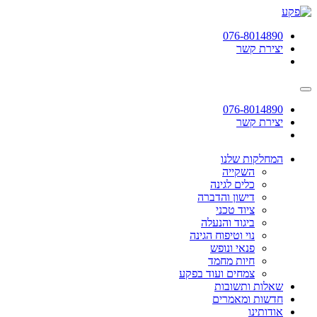
תחילתו
של
076-8014890
דף
יצירת קשר
אינטרנט,
לחץ
אנטר
כדי
לעבור
076-8014890
לאזור
יצירת קשר
תוכן
מרכזי
המחלקות שלנו
השקייה
כלים לגינה
דישון והדברה
ציוד טכני
ביגוד והנעלה
נוי וטיפוח הגינה
פנאי ונופש
חיות מחמד
צמחים ועוד בפקע
שאלות ותשובות
חדשות ומאמרים
אודותינו