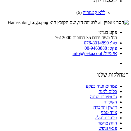
קטגוריות
ללא קטגוריה
(6)
פקע בע"מ.
רח' משה יתום 35 רחובות 7612000
טל': 076-8014890
פקס: 08-9463888
אי-מייל: info@peka.co.il
המחלקות שלנו
צמחים ועוד בפקע
כלים לגינה
נוי וטיפוח הגינה
השקייה
דישון והדברה
ציוד טכני
ביגוד והנעלה
חיות מחמד
פנאי ונופש