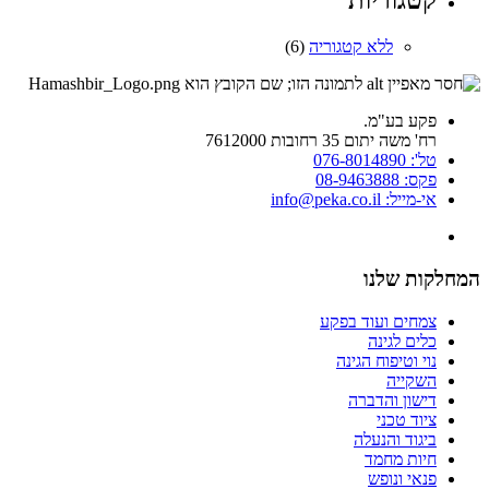
קטגוריות
ללא קטגוריה
(6)
פקע בע"מ.
רח' משה יתום 35 רחובות 7612000
טל': 076-8014890
פקס: 08-9463888
אי-מייל: info@peka.co.il
המחלקות שלנו
צמחים ועוד בפקע
כלים לגינה
נוי וטיפוח הגינה
השקייה
דישון והדברה
ציוד טכני
ביגוד והנעלה
חיות מחמד
פנאי ונופש