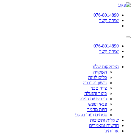
תחילתו
של
076-8014890
דף
יצירת קשר
אינטרנט,
לחץ
אנטר
כדי
לעבור
076-8014890
לאזור
יצירת קשר
תוכן
מרכזי
המחלקות שלנו
השקייה
כלים לגינה
דישון והדברה
ציוד טכני
ביגוד והנעלה
נוי וטיפוח הגינה
פנאי ונופש
חיות מחמד
צמחים ועוד בפקע
שאלות ותשובות
חדשות ומאמרים
אודותינו