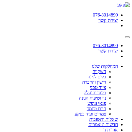
תחילתו
של
076-8014890
דף
יצירת קשר
אינטרנט,
לחץ
אנטר
כדי
לעבור
076-8014890
לאזור
יצירת קשר
תוכן
מרכזי
המחלקות שלנו
השקייה
כלים לגינה
דישון והדברה
ציוד טכני
ביגוד והנעלה
נוי וטיפוח הגינה
פנאי ונופש
חיות מחמד
צמחים ועוד בפקע
שאלות ותשובות
חדשות ומאמרים
אודותינו