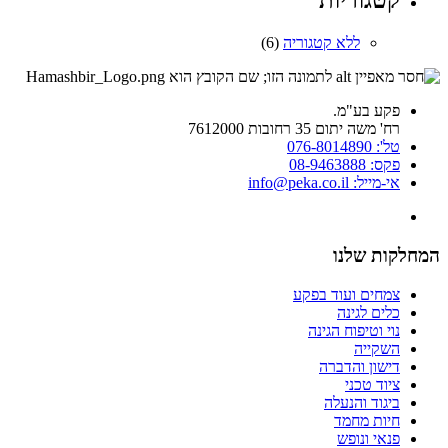
קטגוריות
ללא קטגוריה
(6)
פקע בע"מ.
רח' משה יתום 35 רחובות 7612000
טל': 076-8014890
פקס: 08-9463888
אי-מייל: info@peka.co.il
המחלקות שלנו
צמחים ועוד בפקע
כלים לגינה
נוי וטיפוח הגינה
השקייה
דישון והדברה
ציוד טכני
ביגוד והנעלה
חיות מחמד
פנאי ונופש