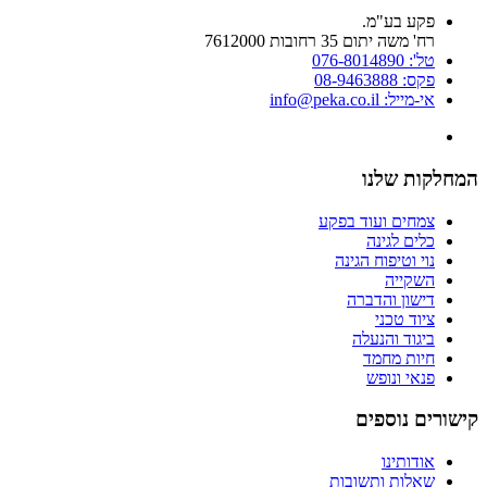
פקע בע"מ.
רח' משה יתום 35 רחובות 7612000
טל': 076-8014890
פקס: 08-9463888
אי-מייל: info@peka.co.il
המחלקות שלנו
צמחים ועוד בפקע
כלים לגינה
נוי וטיפוח הגינה
השקייה
דישון והדברה
ציוד טכני
ביגוד והנעלה
חיות מחמד
פנאי ונופש
קישורים נוספים
אודותינו
שאלות ותשובות