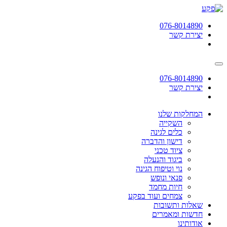
תחילתו
של
076-8014890
דף
יצירת קשר
אינטרנט,
לחץ
אנטר
כדי
לעבור
076-8014890
לאזור
יצירת קשר
תוכן
מרכזי
המחלקות שלנו
השקייה
כלים לגינה
דישון והדברה
ציוד טכני
ביגוד והנעלה
נוי וטיפוח הגינה
פנאי ונופש
חיות מחמד
צמחים ועוד בפקע
שאלות ותשובות
חדשות ומאמרים
אודותינו