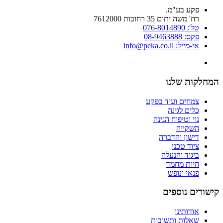
פקע בע"מ.
רח' משה יתום 35 רחובות 7612000
טל': 076-8014890
פקס: 08-9463888
אי-מייל: info@peka.co.il
המחלקות שלנו
צמחים ועוד בפקע
כלים לגינה
נוי וטיפוח הגינה
השקייה
דישון והדברה
ציוד טכני
ביגוד והנעלה
חיות מחמד
פנאי ונופש
קישורים נוספים
אודותינו
שאלות ותשובות