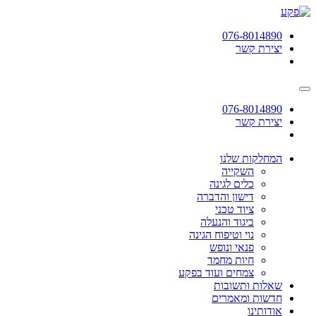
תחילתו
של
076-8014890
דף
יצירת קשר
אינטרנט,
לחץ
אנטר
כדי
לעבור
076-8014890
לאזור
יצירת קשר
תוכן
מרכזי
המחלקות שלנו
השקייה
כלים לגינה
דישון והדברה
ציוד טכני
ביגוד והנעלה
נוי וטיפוח הגינה
פנאי ונופש
חיות מחמד
צמחים ועוד בפקע
שאלות ותשובות
חדשות ומאמרים
אודותינו