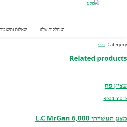
חילתו
Home
/
כללי
/ נר ציטרונלה מרחיק יתושים
ל
ף
ינטרנט,
חץ
נר ציטרונלה מרחיק יתושים
נטר
המחלקות שלנו
שאלות ותשובות
די
עבור
אזור
Category:
כללי
וכן
רכזי
Related products
עציץ פח
Read more
מצנן תעשייתי 6,000 L.C MrGan