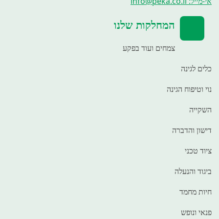
אי-מייל: info@peka.co.il
המחלקות שלנו
צמחים ועוד בפקע
כלים לגינה
נוי וטיפוח הגינה
השקייה
דישון והדברה
ציוד טכני
ביגוד והנעלה
חיות מחמד
פנאי ונופש