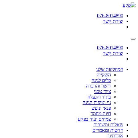
תחילתו
של
076-8014890
דף
יצירת קשר
אינטרנט,
לחץ
אנטר
כדי
לעבור
076-8014890
לאזור
יצירת קשר
תוכן
מרכזי
המחלקות שלנו
השקייה
כלים לגינה
דישון והדברה
ציוד טכני
ביגוד והנעלה
נוי וטיפוח הגינה
פנאי ונופש
חיות מחמד
צמחים ועוד בפקע
שאלות ותשובות
חדשות ומאמרים
אודותינו