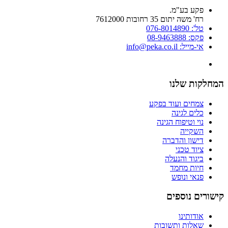
פקע בע"מ.
רח' משה יתום 35 רחובות 7612000
טל': 076-8014890
פקס: 08-9463888
אי-מייל: info@peka.co.il
המחלקות שלנו
צמחים ועוד בפקע
כלים לגינה
נוי וטיפוח הגינה
השקייה
דישון והדברה
ציוד טכני
ביגוד והנעלה
חיות מחמד
פנאי ונופש
קישורים נוספים
אודותינו
שאלות ותשובות