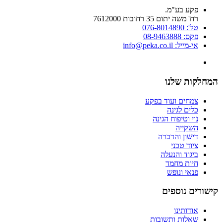
פקע בע"מ.
רח' משה יתום 35 רחובות 7612000
טל': 076-8014890
פקס: 08-9463888
אי-מייל: info@peka.co.il
המחלקות שלנו
צמחים ועוד בפקע
כלים לגינה
נוי וטיפוח הגינה
השקייה
דישון והדברה
ציוד טכני
ביגוד והנעלה
חיות מחמד
פנאי ונופש
קישורים נוספים
אודותינו
שאלות ותשובות