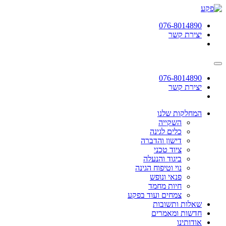
תחילתו
של
076-8014890
דף
יצירת קשר
אינטרנט,
לחץ
אנטר
כדי
לעבור
076-8014890
לאזור
יצירת קשר
תוכן
מרכזי
המחלקות שלנו
השקייה
כלים לגינה
דישון והדברה
ציוד טכני
ביגוד והנעלה
נוי וטיפוח הגינה
פנאי ונופש
חיות מחמד
צמחים ועוד בפקע
שאלות ותשובות
חדשות ומאמרים
אודותינו