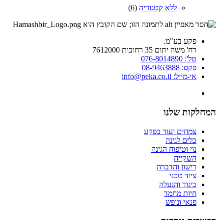
ללא קטגוריה
(6)
פקע בע"מ.
רח' משה יתום 35 רחובות 7612000
טל': 076-8014890
פקס: 08-9463888
אי-מייל: info@peka.co.il
המחלקות שלנו
צמחים ועוד בפקע
כלים לגינה
נוי וטיפוח הגינה
השקייה
דישון והדברה
ציוד טכני
ביגוד והנעלה
חיות מחמד
פנאי ונופש