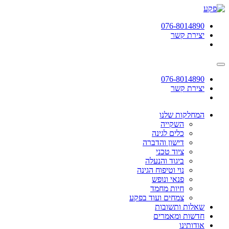
תחילתו
של
076-8014890
דף
יצירת קשר
אינטרנט,
לחץ
אנטר
כדי
לעבור
076-8014890
לאזור
יצירת קשר
תוכן
מרכזי
המחלקות שלנו
השקייה
כלים לגינה
דישון והדברה
ציוד טכני
ביגוד והנעלה
נוי וטיפוח הגינה
פנאי ונופש
חיות מחמד
צמחים ועוד בפקע
שאלות ותשובות
חדשות ומאמרים
אודותינו