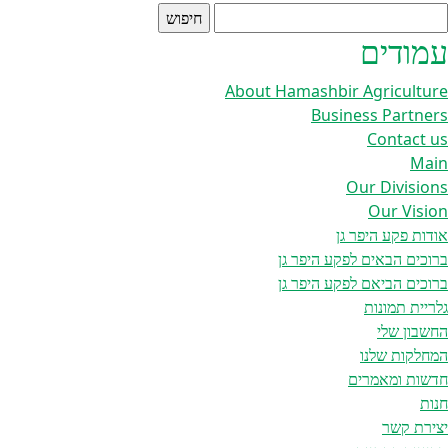
יפוש:
עמודים
About Hamashbir Agriculture
Business Partners
Contact us
Main
Our Divisions
Our Vision
אודות פקע היפר גן
ברוכים הבאים לפקע היפר גן
ברוכים הביאם לפקע היפר גן
גלריית תמונות
החשבון שלי
המחלקות שלנו
חדשות ומאמרים
חנות
יצירת קשר