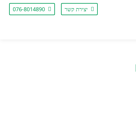
יצירת קשר
076-8014890
פנס לד 280 COB לומן ארוך, צר
SI