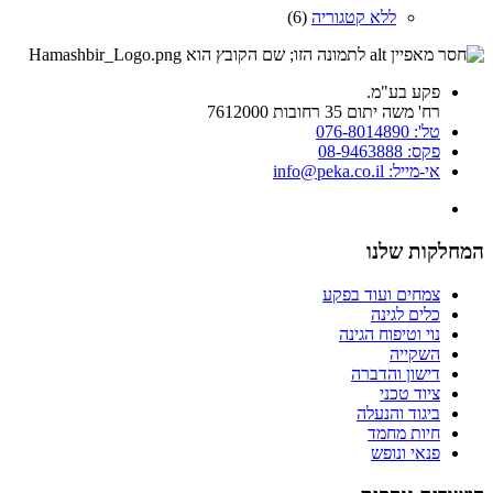
ללא קטגוריה
(6)
פקע בע"מ.
רח' משה יתום 35 רחובות 7612000
טל': 076-8014890
פקס: 08-9463888
אי-מייל: info@peka.co.il
המחלקות שלנו
צמחים ועוד בפקע
כלים לגינה
נוי וטיפוח הגינה
השקייה
דישון והדברה
ציוד טכני
ביגוד והנעלה
חיות מחמד
פנאי ונופש