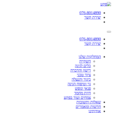
תחילתו
של
076-8014890
דף
יצירת קשר
אינטרנט,
לחץ
אנטר
כדי
לעבור
076-8014890
לאזור
יצירת קשר
תוכן
מרכזי
המחלקות שלנו
השקייה
כלים לגינה
דישון והדברה
ציוד טכני
ביגוד והנעלה
נוי וטיפוח הגינה
פנאי ונופש
חיות מחמד
צמחים ועוד בפקע
שאלות ותשובות
חדשות ומאמרים
אודותינו