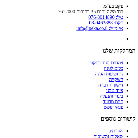
פקע בע"מ.
רח' משה יתום 35 רחובות 7612000
טל': 076-8014890
פקס: 08-9463888
אי-מייל: info@peka.co.il
המחלקות שלנו
צמחים ועוד בפקע
כלים לגינה
נוי וטיפוח הגינה
השקייה
דישון והדברה
ציוד טכני
ביגוד והנעלה
חיות מחמד
פנאי ונופש
קישורים נוספים
אודותינו
שאלות ותשובות