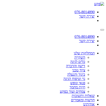
תחילתו
של
076-8014890
דף
יצירת קשר
אינטרנט,
לחץ
אנטר
כדי
לעבור
076-8014890
לאזור
יצירת קשר
תוכן
מרכזי
המחלקות שלנו
השקייה
כלים לגינה
דישון והדברה
ציוד טכני
ביגוד והנעלה
נוי וטיפוח הגינה
פנאי ונופש
חיות מחמד
צמחים ועוד בפקע
שאלות ותשובות
חדשות ומאמרים
אודותינו