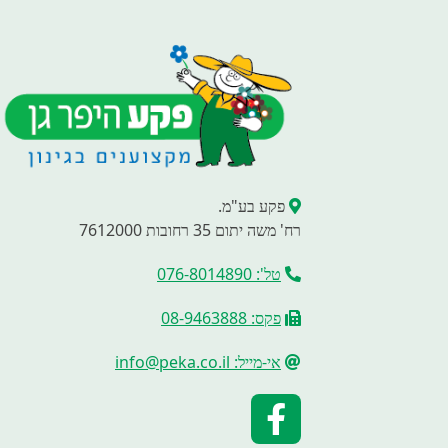
פקע בע"מ.
רח' משה יתום 35 רחובות 7612000
טל': 076-8014890
פקס: 08-9463888
אי-מייל: info@peka.co.il