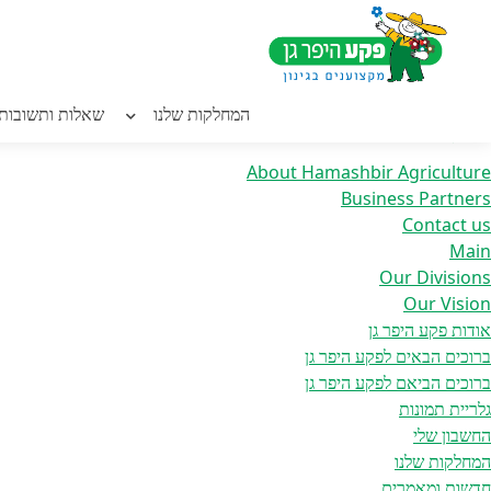
Home
/ קרטון אבוקדו 4 קג
חילתו
ל
ף
יפוש:
ינטרנט,
המחלקות שלנו
שאלות ותשובות
עמודים
חץ
נטר
About Hamashbir Agriculture
די
Business Partners
עבור
Contact us
אזור
Main
וכן
Our Divisions
רכזי
Our Vision
אודות פקע היפר גן
ברוכים הבאים לפקע היפר גן
ברוכים הביאם לפקע היפר גן
גלריית תמונות
החשבון שלי
המחלקות שלנו
חדשות ומאמרים