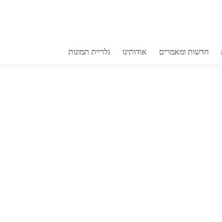
קרטון אבוקדו 4 ק
חדשות ומאמרים
אודותינו
גלריית תמונות