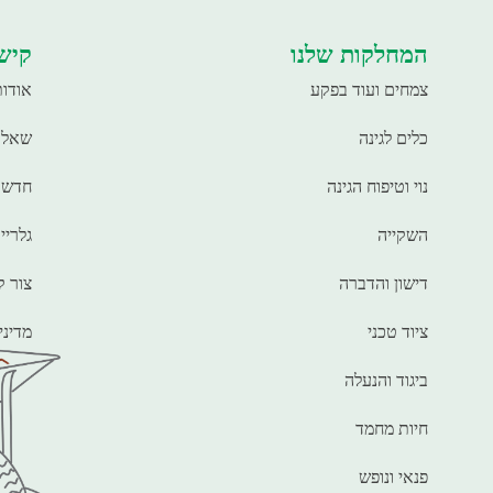
המחלקות שלנו
קישו
צמחים ועוד בפקע
אודות
כלים לגינה
שאלו
נוי וטיפוח הגינה
חדשו
השקייה
גלריי
דישון והדברה
צור 
ציוד טכני
מדיני
ביגוד והנעלה
חיות מחמד
פנאי ונופש