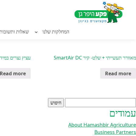
Home
/
כללי
/ רשת גדר מגולוונת
חילתו
ל
ף
Related products
ינטרנט,
המחלקות שלנו
שאלות ותשובות
חץ
נטר
די
עבור
מאוורר תעשייתי + שלט- קיר SmartAir DC
עציץ נצרים במידו
אזור
וכן
Read more
Read more
רכזי
יפוש:
עמודים
About Hamashbir Agriculture
Business Partners