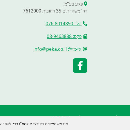
פקע בע"מ.
רח' משה יתום 35 רחובות 7612000
טל': 076-8014890
פקס: 08-9463888
אי-מייל: info@peka.co.il
כל הזכויות שמורות לפקע © 2026