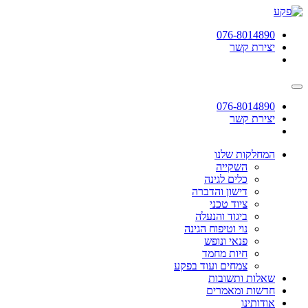
תחילתו
של
076-8014890
דף
יצירת קשר
אינטרנט,
לחץ
אנטר
כדי
לעבור
076-8014890
לאזור
יצירת קשר
תוכן
מרכזי
המחלקות שלנו
השקייה
כלים לגינה
דישון והדברה
ציוד טכני
ביגוד והנעלה
נוי וטיפוח הגינה
פנאי ונופש
חיות מחמד
צמחים ועוד בפקע
שאלות ותשובות
חדשות ומאמרים
אודותינו