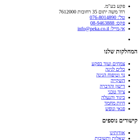
פקע בע"מ.
רח' משה יתום 35 רחובות 7612000
טל': 076-8014890
פקס: 08-9463888
אי-מייל: info@peka.co.il
המחלקות שלנו
צמחים ועוד בפקע
כלים לגינה
נוי וטיפוח הגינה
השקייה
דישון והדברה
ציוד טכני
ביגוד והנעלה
חיות מחמד
פנאי ונופש
קישורים נוספים
אודותינו
שאלות ותשובות